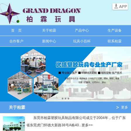
信息搜索
首 页
关于柏霖
产品中心
生产设备
搜索
合作客户
新闻中心
玩具小百科
联系柏霖
关于柏霖
更多
东莞市柏霖塑胶玩具制品有限公司成立于2004年，位于广东
省东莞虎门怀德大新路38号A栋40...更多>>