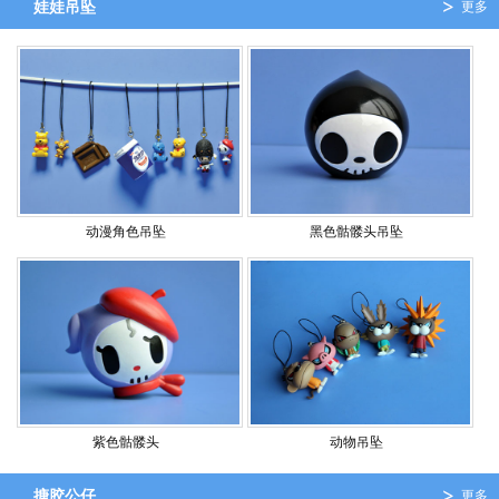
娃娃吊坠
更多
动漫角色吊坠
黑色骷髅头吊坠
紫色骷髅头
动物吊坠
搪胶公仔
更多