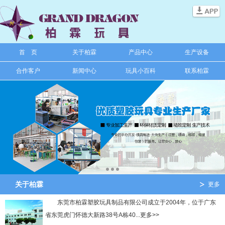
信息搜索
首 页
关于柏霖
产品中心
生产设备
搜索
合作客户
新闻中心
玩具小百科
联系柏霖
关于柏霖
更多
东莞市柏霖塑胶玩具制品有限公司成立于2004年，位于广东
省东莞虎门怀德大新路38号A栋40...更多>>