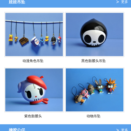
娃娃吊坠
更多
动漫角色吊坠
黑色骷髅头吊坠
紫色骷髅头
动物吊坠
搪胶公仔
更多