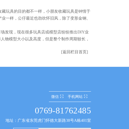
收藏玩具的目的都不一样，小朋友收藏玩具是钟情于
产业一样，公仔最近也劲吹怀旧风，除了变形金钢、
场发现，现在很多玩具店或模型店纷纷推出DIY业
择人物模型大小以及高度，但是整个制作周期较长，
[返回栏目首页]
微信
手机网站
0769-81762485
地址：广东省东莞虎门怀德大新路38号A栋401室