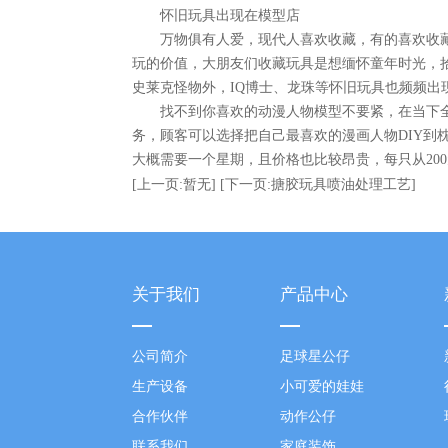
怀旧玩具出现在模型店
万物俱有人爱，现代人喜欢收藏，有的喜欢收
玩的价值，大朋友们收藏玩具是想缅怀童年时光，
史莱克怪物外，IQ博士、龙珠等怀旧玩具也频频出
找不到你喜欢的动漫人物模型不要紧，在当下全
务，顾客可以选择把自己最喜欢的漫画人物DIY
大概需要一个星期，且价格也比较昂贵，每只从200元
[上一页:暂无]
[下一页:搪胶玩具喷油处理工艺]
关于我们
产品中心
公司简介
足球星公仔
生产设备
小可爱的娃娃
合作伙伴
动作公仔
联系我们
家庭装饰