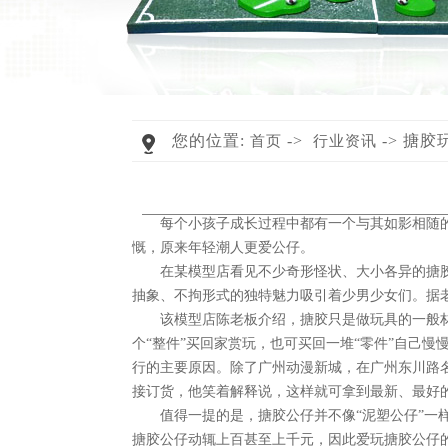
您的位置:
->
-> 搪
首页
行业资讯
每个小孩子成长过程中都有一个与其如影相随
慨，原来年轻潮人更爱公仔。
在某模型店看见不少奇形怪状、大小各异的搪
抽象、不拘形式的独特魅力吸引着少男少女们。据
该模型店陈老板介绍，搪胶只是做玩具的一般材
个“整件”买回家赏玩，也可买回一堆“零件”自己
行的主要原因。除了广州动漫新城，在广州东川路
接订货，他笑着解释说，这样就可拿到最新、最好
值得一提的是，搪胶公仔并不像“泥塑公仔”
搪胶公仔动辄上百甚至上千元，因此爱玩搪胶公仔