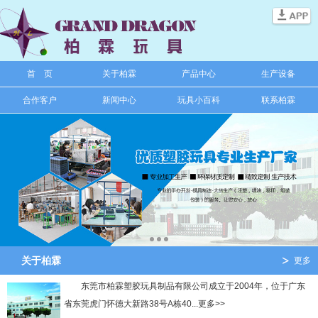
信息搜索
首 页
关于柏霖
产品中心
生产设备
搜索
合作客户
新闻中心
玩具小百科
联系柏霖
关于柏霖
更多
东莞市柏霖塑胶玩具制品有限公司成立于2004年，位于广东
省东莞虎门怀德大新路38号A栋40...更多>>