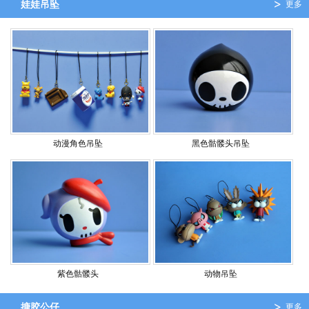
娃娃吊坠
更多
动漫角色吊坠
黑色骷髅头吊坠
紫色骷髅头
动物吊坠
搪胶公仔
更多