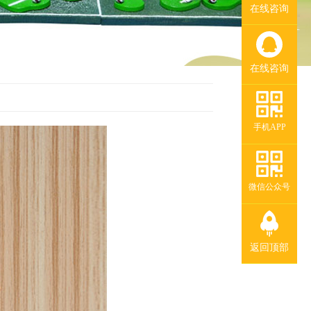
在线咨询
在线咨询
手机APP
微信公众号
返回顶部