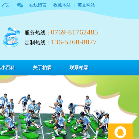
在线留言
收藏本站
英文网站
|
|
0769-81762485
服务热线：
136-5268-8877
定制热线：
具小百科
关于柏霖
联系柏霖