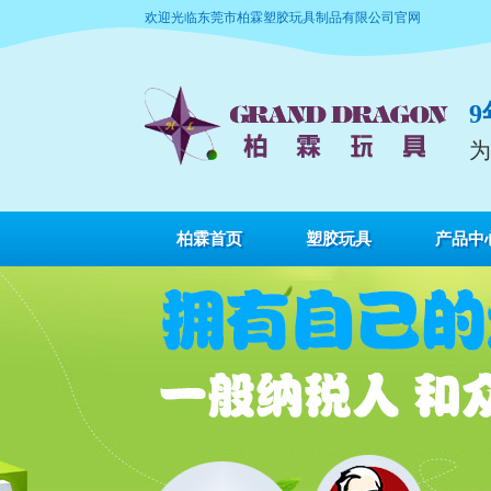
欢迎光临东莞市柏霖塑胶玩具制品有限公司官网
为
柏霖首页
塑胶玩具
产品中