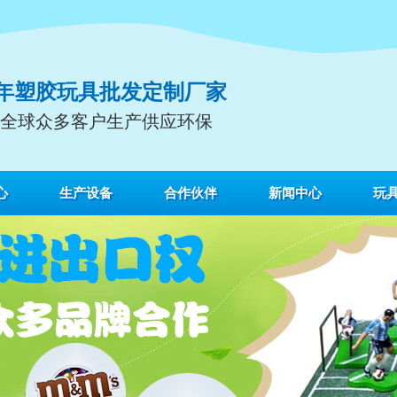
9年塑胶玩具批发定制厂家
全球众多客户生产供应环保
心
生产设备
合作伙伴
新闻中心
玩