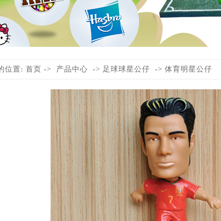
的位置:
首页
->
产品中心
->
足球球星公仔
->
体育明星公仔