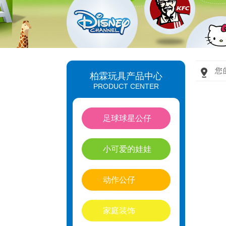
您
柏霖玩具产品中心
PRODUCT CENTER
足球球星公仔
小可爱的娃娃
动作公仔
家庭装饰