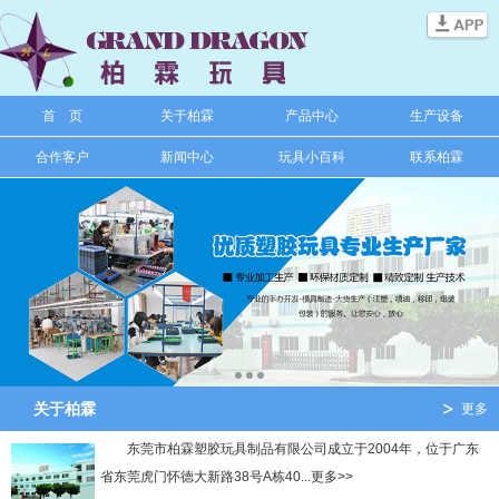
信息搜索
首 页
关于柏霖
产品中心
生产设备
搜索
合作客户
新闻中心
玩具小百科
联系柏霖
关于柏霖
更多
东莞市柏霖塑胶玩具制品有限公司成立于2004年，位于广东
省东莞虎门怀德大新路38号A栋40...更多>>