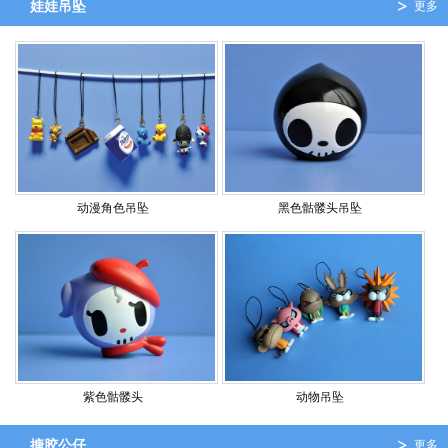
娃娃吊坠
更多
动漫角色吊坠
黑色骷髅头吊坠
紫色骷髅头
动物吊坠
搪胶公仔
更多