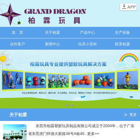
信息搜索
首 页
关于柏霖
产品中心
生产设备
搜索
合作客户
新闻中心
玩具小百科
联系柏霖
关于柏霖
更多
东莞市柏霖塑胶玩具制品有限公司成立于2004年，位于广东
省东莞虎门怀德大新路38号A栋40...更多>>