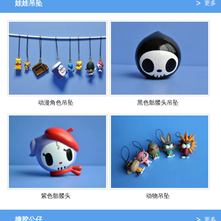
娃娃吊坠
更多
动漫角色吊坠
黑色骷髅头吊坠
紫色骷髅头
动物吊坠
搪胶公仔
更多